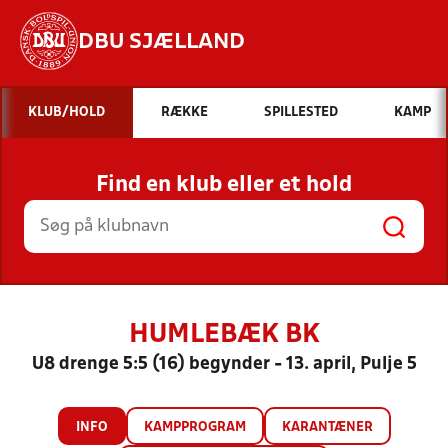
DBU SJÆLLAND
Hvad vil du søge efter?
KLUB/HOLD
RÆKKE
SPILLESTED
KAMP
INDHOLD OG NYHEDER
Find en klub eller et hold
STILLINGER, RESULTATER, KLUBBER OG
HOLD
HUMLEBÆK BK
U8 drenge 5:5 (16) begynder - 13. april, Pulje 5
INFO
KAMPPROGRAM
KARANTÆNER