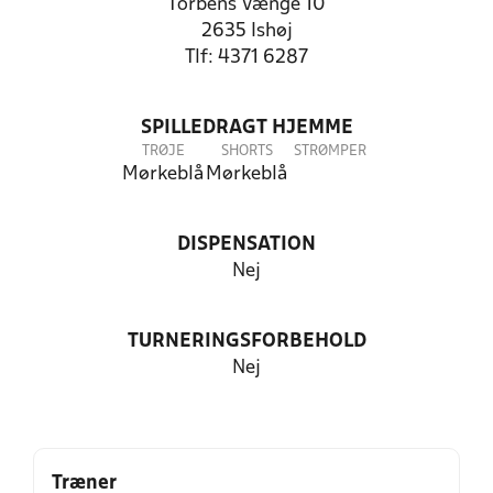
Torbens Vænge 10
2635 Ishøj
Tlf: 4371 6287
SPILLEDRAGT HJEMME
TRØJE
SHORTS
STRØMPER
Mørkeblå
Mørkeblå
DISPENSATION
Nej
TURNERINGSFORBEHOLD
Nej
Træner