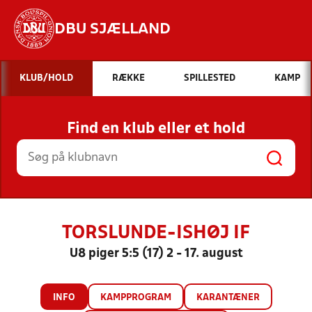
DBU SJÆLLAND
Hvad vil du søge efter?
KLUB/HOLD
RÆKKE
SPILLESTED
KAMP
INDHOLD OG NYHEDER
Find en klub eller et hold
STILLINGER, RESULTATER, KLUBBER OG
HOLD
TORSLUNDE-ISHØJ IF
U8 piger 5:5 (17) 2 - 17. august
INFO
KAMPPROGRAM
KARANTÆNER