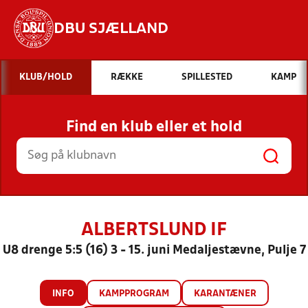
DBU SJÆLLAND
Hvad vil du søge efter?
KLUB/HOLD
RÆKKE
SPILLESTED
KAMP
INDHOLD OG NYHEDER
Find en klub eller et hold
STILLINGER, RESULTATER, KLUBBER OG
HOLD
ALBERTSLUND IF
U8 drenge 5:5 (16) 3 - 15. juni Medaljestævne, Pulje 7
INFO
KAMPPROGRAM
KARANTÆNER