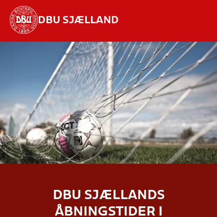
DBU SJÆLLAND
Hvad vil du søge efter?
INDHOLD OG NYHEDER
STILLINGER, RESULTATER, KLUBBER OG
HOLD
DBU SJÆLLANDS
ÅBNINGSTIDER I