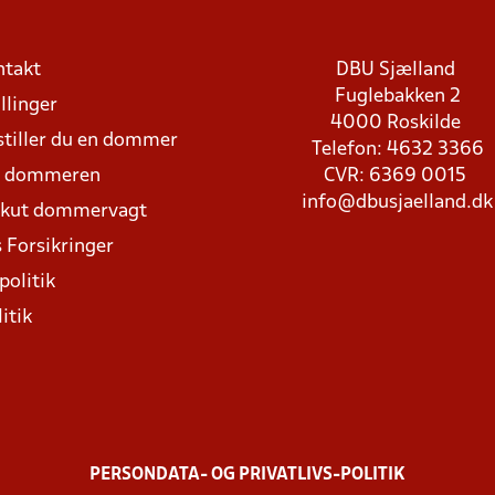
ntakt
DBU Sjælland
Fuglebakken 2
llinger
4000 Roskilde
stiller du en dommer
Telefon: 4632 3366
d dommeren
CVR: 6369 0015
info@dbusjaelland.dk
Akut dommervagt
 Forsikringer
politik
itik
PERSONDATA- OG PRIVATLIVS-POLITIK