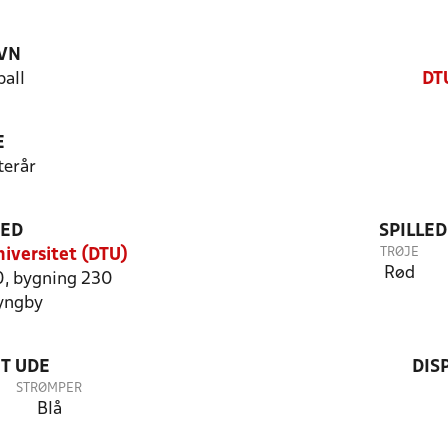
VN
all
DT
E
terår
TED
SPILLE
TRØJE
iversitet (DTU)
Rød
0, bygning 230
yngby
T UDE
DIS
STRØMPER
Blå