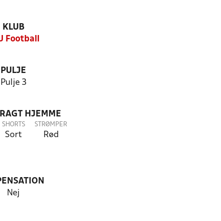
KLUB
U Football
PULJE
Pulje 3
DRAGT HJEMME
SHORTS
STRØMPER
Sort
Rød
PENSATION
Nej