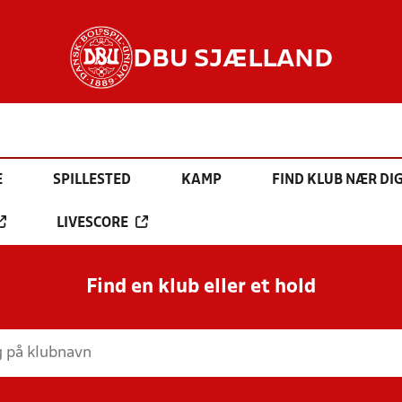
DBU SJÆLLAND
E
SPILLESTED
KAMP
FIND KLUB NÆR DI
LIVESCORE
Find en klub eller et hold