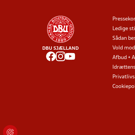
Presseko
Ledige sti
Sådan be
Vold mo
DBU SJÆLLAND
Afbud + 
Idrættens
Privatlivs
Cookiepol