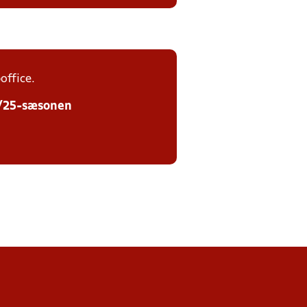
office.
24/25-sæsonen