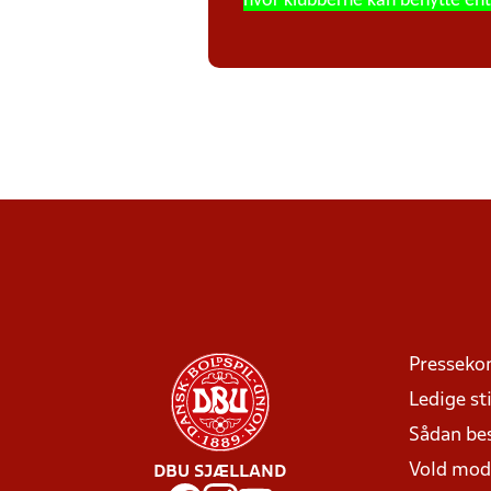
hvor klubberne kan benytte ent
Presseko
Ledige sti
Sådan be
Vold mo
DBU SJÆLLAND