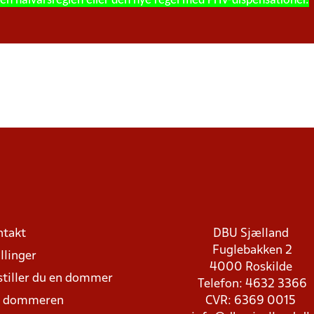
en halvårsreglen eller den nye regel med PHV-dispensationer.
ntakt
DBU Sjælland
Fuglebakken 2
llinger
4000 Roskilde
stiller du en dommer
Telefon: 4632 3366
d dommeren
CVR: 6369 0015