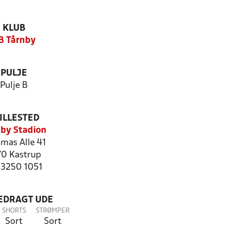
KLUB
B Tårnby
PULJE
Pulje B
ILLESTED
by Stadion
as Alle 41
70 Kastrup
: 3250 1051
LEDRAGT UDE
SHORTS
STRØMPER
Sort
Sort