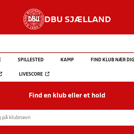
DBU SJÆLLAND
E
SPILLESTED
KAMP
FIND KLUB NÆR DI
LIVESCORE
Find en klub eller et hold