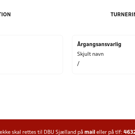
TION
TURNERI
Årgangsansvarlig
Skjult navn
/
ke skal rettes til DBU Sjælland på
mail
eller på tlf:
463