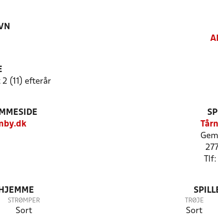
VN
A
E
2 (11) efterår
EMMESIDE
SP
nby.dk
Tårn
Gemm
27
Tlf
 HJEMME
SPIL
STRØMPER
TRØJE
Sort
Sort