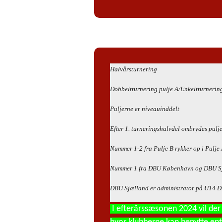
Halvårsturnering
Dobbeltturnering pulje A/Enkeltturnering
Puljerne er niveauinddelt
Efter 1. turneringshalvdel ombrydes pulje
Nummer 1-2 fra Pulje B rykker op i Pulje 
Nummer 1 fra DBU København og DBU Sjæll
DBU Sjælland er administrator på U14 D
I
efterårssæsonen 2024 vil der