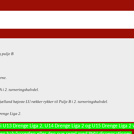
 pulje B
rne.
A i 2. turneringshalvdel.
and højeste LU rækker rykker til Pulje B i 2. turneringshalvdel.
renge Liga 2.
 i U13 Drenge Liga 2, U14 Drenge Liga 2 og U15 Drenge Liga 2