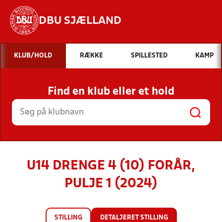
DBU SJÆLLAND
Hvad vil du søge efter?
KLUB/HOLD
RÆKKE
SPILLESTED
KAMP
INDHOLD OG NYHEDER
Find en klub eller et hold
STILLINGER, RESULTATER, KLUBBER OG
HOLD
U14 DRENGE 4 (10) FORÅR,
PULJE 1 (2024)
STILLING
DETALJERET STILLING