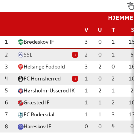
HJEMME
V
U
T
1
Brødeskov IF
3
0
1
1
2
SSL
2
0
1
5
i
3
Helsinge Fodbold
3
2
0
1
4
FC Hornsherred
1
0
2
1
i
5
Hørsholm-Usserød IK
1
2
1
2
6
Græsted IF
1
1
2
1
7
FC Rudersdal
1
1
3
1
8
Hareskov IF
0
0
4
0