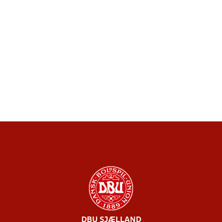
DBU SJÆLLAND