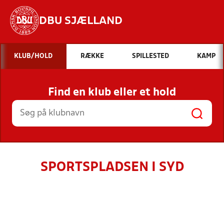
DBU SJÆLLAND
Hvad vil du søge efter?
KLUB/HOLD
RÆKKE
SPILLESTED
KAMP
INDHOLD OG NYHEDER
Find en klub eller et hold
STILLINGER, RESULTATER, KLUBBER OG
HOLD
SPORTSPLADSEN I SYD