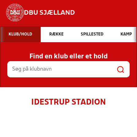
DBU SJÆLLAND
Hvad vil du søge efter?
KLUB/HOLD
RÆKKE
SPILLESTED
KAMP
INDHOLD OG NYHEDER
Find en klub eller et hold
STILLINGER, RESULTATER, KLUBBER OG
HOLD
IDESTRUP STADION