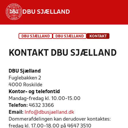
DBU SJÆLLAND
Hvad vil du søge efter?
DBU SJÆLLAND
DBU SJÆLLAND
KONTAKT
INDHOLD OG NYHEDER
KONTAKT DBU SJÆLLAND
STILLINGER, RESULTATER, KLUBBER OG
HOLD
DBU Sjælland
Fuglebakken 2
4000 Roskilde
Kontor- og telefontid
Mandag-fredag kl. 10.00-15.00
Telefon:
4632 3366
Email:
Info@dbusjaelland.dk
Dommerafdelingen kan derudover kontaktes:
fredag kl. 17.00-18.00 på 4647 3510