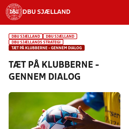
DBU SJÆLLAND
Hvad vil du søge efter?
DBU SJÆLLAND
DBU SJÆLLAND
INDHOLD OG NYHEDER
DBU SJÆLLANDS STRATEGI
TÆT PÅ KLUBBERNE - GENNEM DIALOG
STILLINGER, RESULTATER, KLUBBER OG
HOLD
TÆT PÅ KLUBBERNE -
GENNEM DIALOG