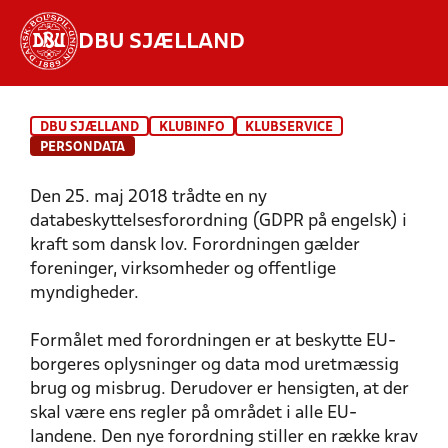
DBU SJÆLLAND
Hvad vil du søge efter?
DBU SJÆLLAND
KLUBINFO
KLUBSERVICE
INDHOLD OG NYHEDER
PERSONDATA
STILLINGER, RESULTATER, KLUBBER OG
Den 25. maj 2018 trådte en ny
HOLD
databeskyttelsesforordning (GDPR på engelsk) i
kraft som dansk lov. Forordningen gælder
foreninger, virksomheder og offentlige
myndigheder.
Formålet med forordningen er at beskytte EU-
borgeres oplysninger og data mod uretmæssig
brug og misbrug. Derudover er hensigten, at der
skal være ens regler på området i alle EU-
landene. Den nye forordning stiller en række krav