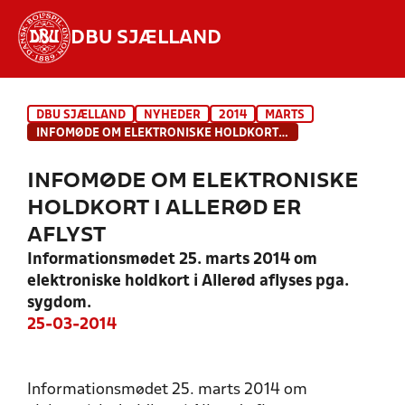
DBU SJÆLLAND
Hvad vil du søge efter?
DBU SJÆLLAND
NYHEDER
2014
MARTS
INDHOLD OG NYHEDER
INFOMØDE OM ELEKTRONISKE HOLDKORT I ALLERØD ER AFLYST
STILLINGER, RESULTATER, KLUBBER OG
INFOMØDE OM ELEKTRONISKE
HOLD
HOLDKORT I ALLERØD ER
AFLYST
Informationsmødet 25. marts 2014 om
elektroniske holdkort i Allerød aflyses pga.
sygdom.
25-03-2014
Informationsmødet 25. marts 2014 om