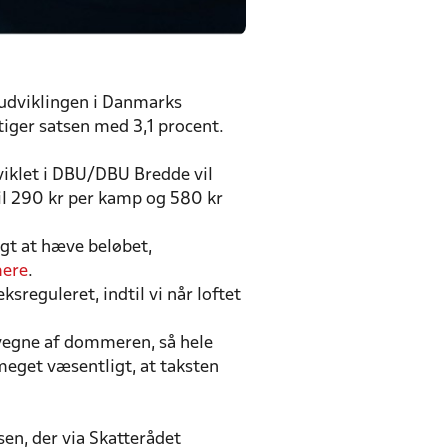
 udviklingen i Danmarks
iger satsen med 3,1 procent.
iklet i DBU/DBU Bredde vil
il 290 kr per kamp og 580 kr
igt at hæve beløbet,
mere
.
reguleret, indtil vi når loftet
vegne af dommeren, så hele
 meget væsentligt, at taksten
en, der via Skatterådet