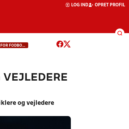
LOG IND
OPRET PROFIL
OMKOSTNINGSGODTGØRELSE FOR FODBOLDDOMMERE, UDVIKLERE OG VEJLEDERE I 2026
 VEJLEDERE
klere og vejledere