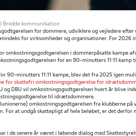
DBU Bredde kommunikation
godtgørelsen for dommere, udviklere og vejledere efter
ønindeks for virksomheder og organisationer. For 2026 st
for omkostningsgodtgørelsen i dommerpåsatte kampe afv
kostningsgodtgørelsen for en 90-minutters 11:11 kamp t
 for 90-minutters 11:11 kampe, blev det fra 2025 igen mul
ne for skattefri omkostningsgodtgørelse for idrætsdom
U og DBU vil omkostningsgodtgørelsen hvert år blive indeks
stningsgodtgørelse til idrætsdommere.
lunionerne) omkostningsgodtgørelsen fra klubberne på 
. For at undgå skattepligt af hele beløbet, er det derfor
r i de senere år været i løbende dialog med Skattestyrels