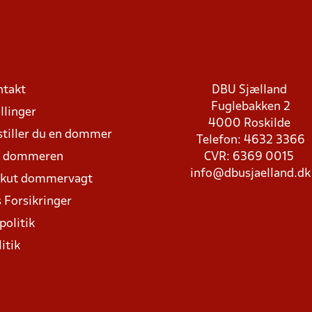
ntakt
DBU Sjælland
Fuglebakken 2
llinger
4000 Roskilde
stiller du en dommer
Telefon: 4632 3366
d dommeren
CVR: 6369 0015
info@dbusjaelland.dk
Akut dommervagt
 Forsikringer
politik
itik