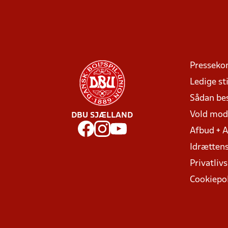
Presseko
Ledige sti
Sådan be
Vold mo
DBU SJÆLLAND
Afbud + 
Idrættens
Privatlivs
Cookiepol