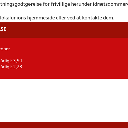
stningsgodtgørelse for frivillige herunder idrætsdommer
n lokalunions hjemmeside eller ved at kontakte dem.
SE
roner
årligt: 3,94
årligt: 2,28