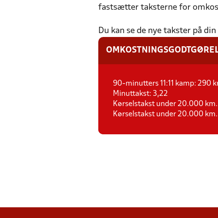
fastsætter taksterne for omko
Du kan se de nye takster på di
OMKOSTNINGSGODTGØREL
90-minutters 11:11 kamp: 290 k
Minuttakst: 3,22
Kørselstakst under 20.000 km. 
Kørselstakst under 20.000 km. 