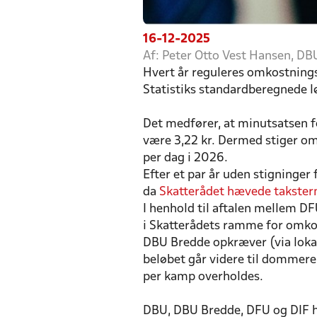
16-12-2025
Af: Peter Otto Vest Hansen, 
Hvert år reguleres omkostnings
Statistiks standardberegnede l
Det medfører, at minutsatsen 
være 3,22 kr. Dermed stiger om
per dag i 2026.
Efter et par år uden stigninger
da
Skatterådet hævede takster
I henhold til aftalen mellem DF
i Skatterådets ramme for omko
DBU Bredde opkræver (via loka
beløbet går videre til dommeren
per kamp overholdes.
DBU, DBU Bredde, DFU og DIF ha