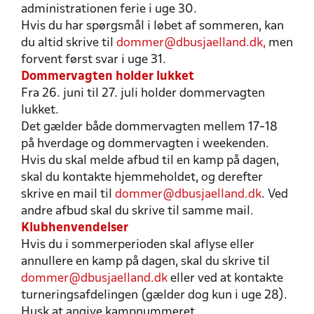
administrationen ferie i uge 30.
Hvis du har spørgsmål i løbet af sommeren, kan
du altid skrive til
dommer@dbusjaelland.dk,
men
forvent først svar i uge 31.
Dommervagten holder lukket
Fra 26. juni til 27. juli holder dommervagten
lukket.
Det gælder både dommervagten mellem 17-18
på hverdage og dommervagten i weekenden.
Hvis du skal melde afbud til en kamp på dagen,
skal du kontakte hjemmeholdet, og derefter
skrive en mail til
dommer@dbusjaelland.dk
. Ved
andre afbud skal du skrive til samme mail.
Klubhenvendelser
Hvis du i sommerperioden skal aflyse eller
annullere en kamp på dagen, skal du skrive til
dommer@dbusjaelland.dk
eller ved at kontakte
turneringsafdelingen (gælder dog kun i uge 28).
Husk at angive kampnummeret.