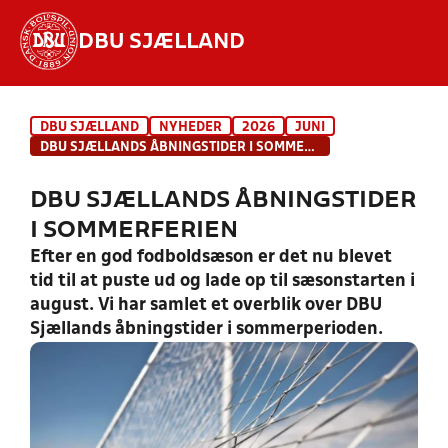
DBU SJÆLLAND
Hvad vil du søge efter?
DBU SJÆLLAND
NYHEDER
2026
JUNI
INDHOLD OG NYHEDER
DBU SJÆLLANDS ÅBNINGSTIDER I SOMMERFERIEN
STILLINGER, RESULTATER, KLUBBER OG
DBU SJÆLLANDS ÅBNINGSTIDER
HOLD
I SOMMERFERIEN
Efter en god fodboldsæson er det nu blevet
tid til at puste ud og lade op til sæsonstarten i
august. Vi har samlet et overblik over DBU
Sjællands åbningstider i sommerperioden.