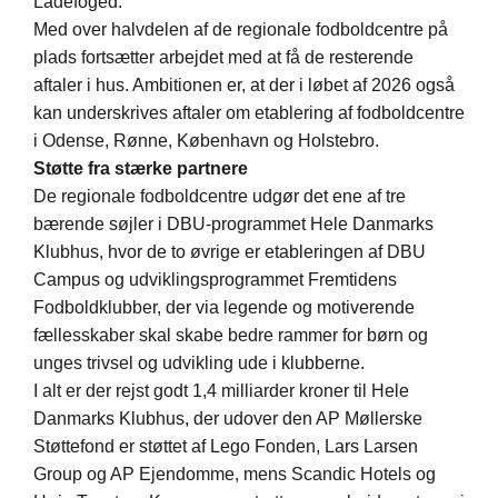
Ladefoged.
Med over halvdelen af de regionale fodboldcentre på
plads fortsætter arbejdet med at få de resterende
aftaler i hus. Ambitionen er, at der i løbet af 2026 også
kan underskrives aftaler om etablering af fodboldcentre
i Odense, Rønne, København og Holstebro.
Støtte fra stærke pa
rtnere
De regionale fodboldcentre udgør det ene af tre
bærende søjler i DBU-programmet Hele Danmarks
Klubhus, hvor de to øvrige er etableringen af DBU
Campus og udviklingsprogrammet Fremtidens
Fodboldklubber, der via legende og motiverende
fællesskaber skal skabe bedre rammer for børn og
unges trivsel og udvikling ude i klubberne.
I alt er der rejst godt 1,4 milliarder kroner til Hele
Danmarks Klubhus, der udover den AP Møllerske
Støttefond er støttet af Lego Fonden, Lars Larsen
Group og AP Ejendomme, mens Scandic Hotels og