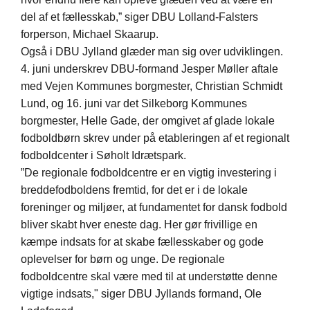
del af et fællesskab,” siger DBU Lolland-Falsters
forperson, Michael Skaarup.
Også i DBU Jylland glæder man sig over udviklingen.
4. juni underskrev DBU-formand Jesper Møller aftale
med Vejen Kommunes borgmester, Christian Schmidt
Lund, og 16. juni var det Silkeborg Kommunes
borgmester, Helle Gade, der omgivet af glade lokale
fodboldbørn skrev under på etableringen af et regionalt
fodboldcenter i Søholt Idrætspark.
”De regionale fodboldcentre er en vigtig investering i
breddefodboldens fremtid, for det er i de lokale
foreninger og miljøer, at fundamentet for dansk fodbold
bliver skabt hver eneste dag. Her gør frivillige en
kæmpe indsats for at skabe fællesskaber og gode
oplevelser for børn og unge. De regionale
fodboldcentre skal være med til at understøtte denne
vigtige indsats," siger DBU Jyllands formand, Ole