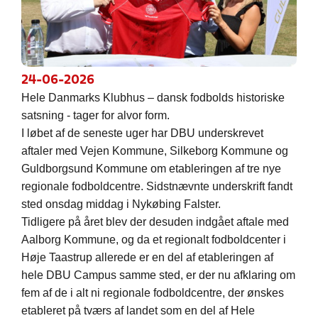
24-06-2026
Hele Danmarks Klubhus – dansk fodbolds historiske
satsning - tager for alvor form.
I løbet af de seneste uger har DBU underskrevet
aftaler med Vejen Kommune, Silkeborg Kommune og
Guldborgsund Kommune om etableringen af tre nye
regionale fodboldcentre. Sidstnævnte underskrift fandt
sted onsdag middag i Nykøbing Falster.
Tidligere på året blev der desuden indgået aftale med
Aalborg Kommune, og da et regionalt fodboldcenter i
Høje Taastrup allerede er en del af etableringen af
hele DBU Campus samme sted, er der nu afklaring om
fem af de i alt ni regionale fodboldcentre, der ønskes
etableret på tværs af landet som en del af Hele