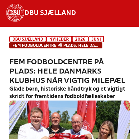
DBU SJÆLLAND
Hvad vil du søge efter?
DBU SJÆLLAND
NYHEDER
2026
JUNI
INDHOLD OG NYHEDER
FEM FODBOLDCENTRE PÅ PLADS: HELE DANMARKS KLUBHUS NÅR VIGTIG MILEPÆL
STILLINGER, RESULTATER, KLUBBER OG
FEM FODBOLDCENTRE PÅ
HOLD
PLADS: HELE DANMARKS
KLUBHUS NÅR VIGTIG MILEPÆL
Glade børn, historiske håndtryk og et vigtigt
skridt for fremtidens fodboldfælleskaber