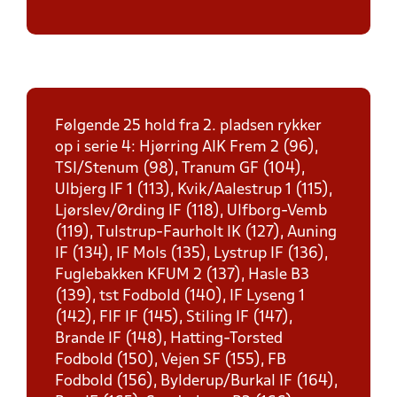
Følgende 25 hold fra 2. pladsen rykker
op i serie 4: Hjørring AIK Frem 2 (96),
TSI/Stenum (98), Tranum GF (104),
Ulbjerg IF 1 (113), Kvik/Aalestrup 1 (115),
Ljørslev/Ørding IF (118), Ulfborg-Vemb
(119), Tulstrup-Faurholt IK (127), Auning
IF (134), IF Mols (135), Lystrup IF (136),
Fuglebakken KFUM 2 (137), Hasle B3
(139), tst Fodbold (140), IF Lyseng 1
(142), FIF IF (145), Stiling IF (147),
Brande IF (148), Hatting-Torsted
Fodbold (150), Vejen SF (155), FB
Fodbold (156), Bylderup/Burkal IF (164),