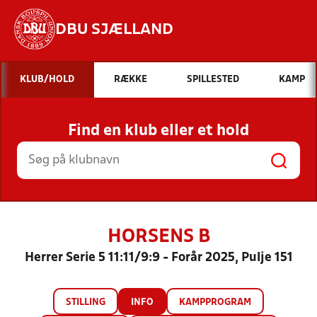
DBU SJÆLLAND
Hvad vil du søge efter?
KLUB/HOLD
RÆKKE
SPILLESTED
KAMP
INDHOLD OG NYHEDER
Find en klub eller et hold
STILLINGER, RESULTATER, KLUBBER OG
HOLD
HORSENS B
Herrer Serie 5 11:11/9:9 - Forår 2025, Pulje 151
STILLING
INFO
KAMPPROGRAM