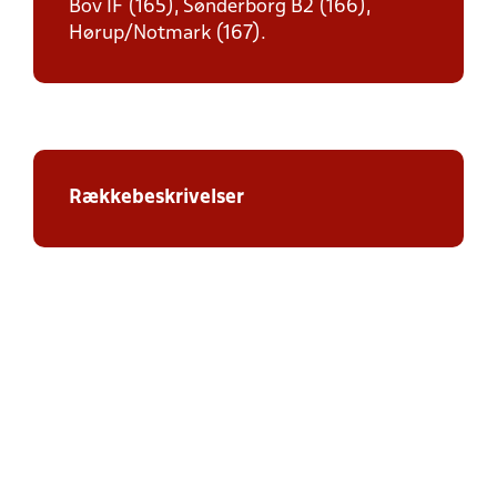
Bov IF (165), Sønderborg B2 (166),
Hørup/Notmark (167).
Rækkebeskrivelser