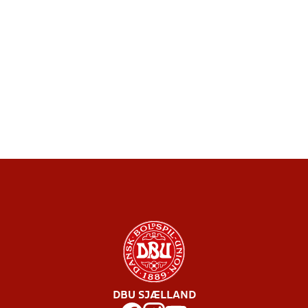
DBU SJÆLLAND