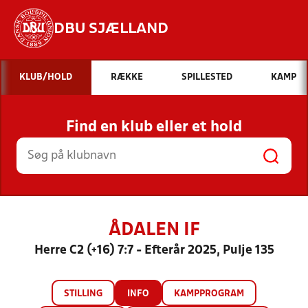
DBU SJÆLLAND
Hvad vil du søge efter?
KLUB/HOLD
RÆKKE
SPILLESTED
KAMP
INDHOLD OG NYHEDER
Find en klub eller et hold
STILLINGER, RESULTATER, KLUBBER OG
HOLD
ÅDALEN IF
Herre C2 (+16) 7:7 - Efterår 2025, Pulje 135
STILLING
INFO
KAMPPROGRAM