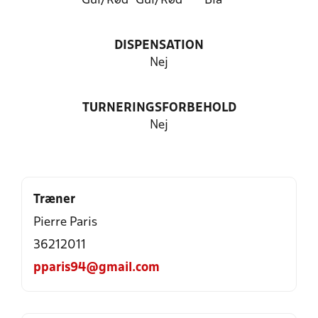
Gul/Rød
Gul/Rød
Blå
DISPENSATION
Nej
TURNERINGSFORBEHOLD
Nej
Træner
Pierre Paris
36212011
pparis94@gmail.com