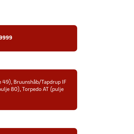
 9999
lje 49), Bruunshåb/Tapdrup IF
(pulje 80), Torpedo AT (pulje