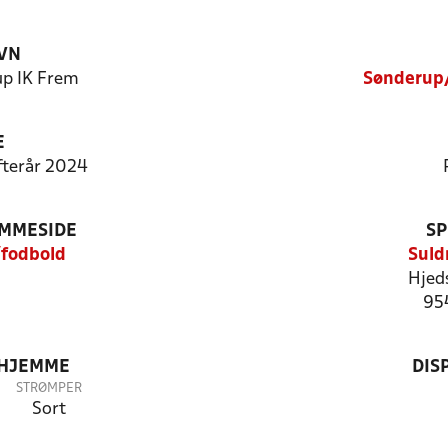
VN
p IK Frem
Sønderup/
E
Efterår 2024
EMMESIDE
SP
/fodbold
Suld
Hjed
95
 HJEMME
DIS
STRØMPER
Sort