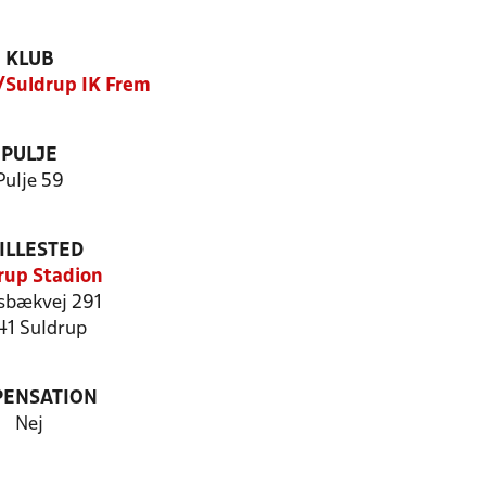
KLUB
Suldrup IK Frem
PULJE
Pulje 59
ILLESTED
rup Stadion
sbækvej 291
41 Suldrup
PENSATION
Nej