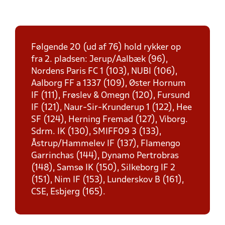
Følgende 20 (ud af 76) hold rykker op
fra 2. pladsen: Jerup/Aalbæk (96),
Nordens Paris FC 1 (103), NUBI (106),
Aalborg FF a 1337 (109), Øster Hornum
IF (111), Frøslev & Omegn (120), Fursund
IF (121), Naur-Sir-Krunderup 1 (122), Hee
SF (124), Herning Fremad (127), Viborg.
Sdrm. IK (130), SMIFF09 3 (133),
Åstrup/Hammelev IF (137), Flamengo
Garrinchas (144), Dynamo Pertrobras
(148), Samsø IK (150), Silkeborg IF 2
(151), Nim IF (153), Lunderskov B (161),
CSE, Esbjerg (165).