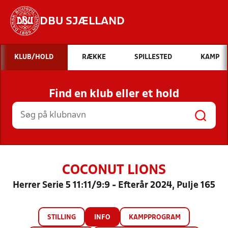
DBU SJÆLLAND
Hvad vil du søge efter?
KLUB/HOLD
RÆKKE
SPILLESTED
KAMP
INDHOLD OG NYHEDER
Find en klub eller et hold
STILLINGER, RESULTATER, KLUBBER OG
HOLD
COCONUT LIONS
Herrer Serie 5 11:11/9:9 - Efterår 2024, Pulje 165
STILLING
INFO
KAMPPROGRAM