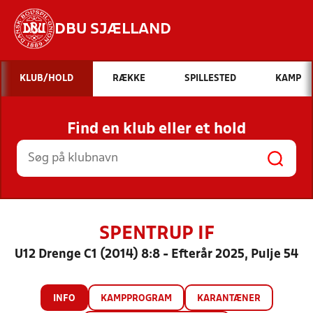
DBU SJÆLLAND
Hvad vil du søge efter?
KLUB/HOLD
RÆKKE
SPILLESTED
KAMP
INDHOLD OG NYHEDER
Find en klub eller et hold
STILLINGER, RESULTATER, KLUBBER OG
HOLD
SPENTRUP IF
U12 Drenge C1 (2014) 8:8 - Efterår 2025, Pulje 54
INFO
KAMPPROGRAM
KARANTÆNER