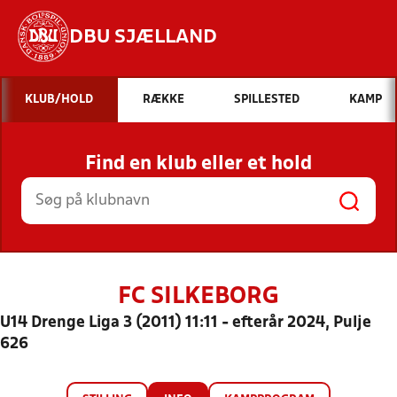
DBU SJÆLLAND
Hvad vil du søge efter?
KLUB/HOLD
RÆKKE
SPILLESTED
KAMP
INDHOLD OG NYHEDER
Find en klub eller et hold
STILLINGER, RESULTATER, KLUBBER OG
HOLD
FC SILKEBORG
U14 Drenge Liga 3 (2011) 11:11 - efterår 2024, Pulje
626