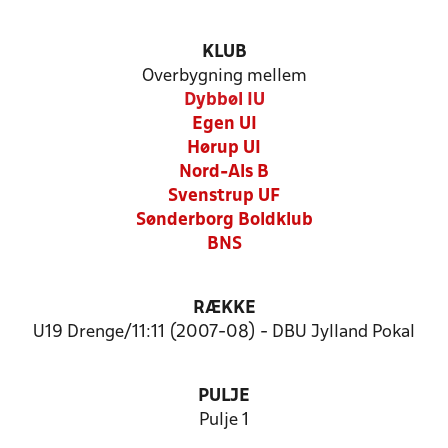
KLUB
Overbygning mellem
Dybbøl IU
Egen UI
Hørup UI
Nord-Als B
Svenstrup UF
Sønderborg Boldklub
BNS
RÆKKE
U19 Drenge/11:11 (2007-08) - DBU Jylland Pokal
PULJE
Pulje 1