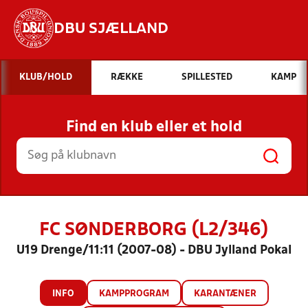
DBU SJÆLLAND
Hvad vil du søge efter?
KLUB/HOLD
RÆKKE
SPILLESTED
KAMP
INDHOLD OG NYHEDER
Find en klub eller et hold
STILLINGER, RESULTATER, KLUBBER OG
HOLD
FC SØNDERBORG (L2/346)
U19 Drenge/11:11 (2007-08) - DBU Jylland Pokal
INFO
KAMPPROGRAM
KARANTÆNER