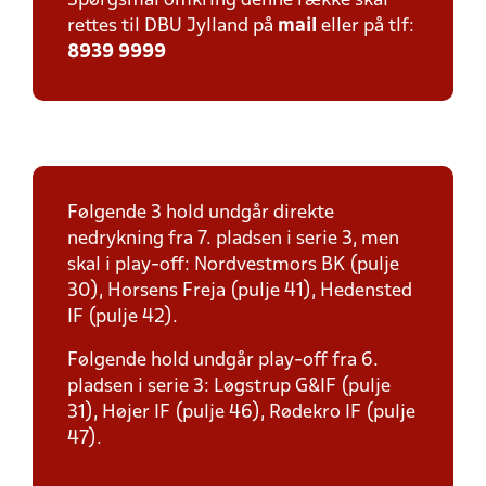
Spørgsmål omkring denne række skal
rettes til DBU Jylland på
mail
eller på tlf:
8939 9999
Følgende 3 hold undgår direkte
nedrykning fra 7. pladsen i serie 3, men
skal i play-off: Nordvestmors BK (pulje
30), Horsens Freja (pulje 41), Hedensted
IF (pulje 42).
Følgende hold undgår play-off fra 6.
pladsen i serie 3: Løgstrup G&IF (pulje
31), Højer IF (pulje 46), Rødekro IF (pulje
47).