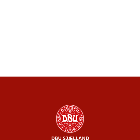
DBU SJÆLLAND