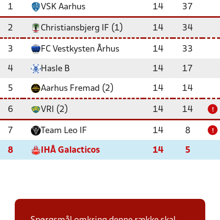
1
VSK Aarhus
14
37
2
Christiansbjerg IF (1)
14
34
3
FC Vestkysten Århus
14
33
4
Hasle B
14
17
5
Aarhus Fremad (2)
14
14
6
VRI (2)
14
14
!
7
Team Leo IF
14
8
!
8
IHÅ Galacticos
14
5