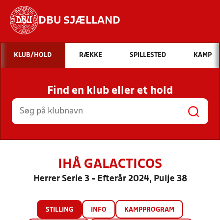
DBU SJÆLLAND
Hvad vil du søge efter?
KLUB/HOLD
RÆKKE
SPILLESTED
KAMP
INDHOLD OG NYHEDER
Find en klub eller et hold
STILLINGER, RESULTATER, KLUBBER OG
HOLD
IHÅ GALACTICOS
Herrer Serie 3 - Efterår 2024, Pulje 38
STILLING
INFO
KAMPPROGRAM