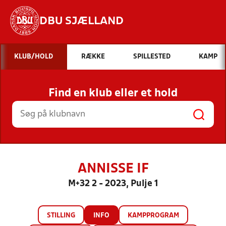
DBU SJÆLLAND
Hvad vil du søge efter?
KLUB/HOLD
RÆKKE
SPILLESTED
KAMP
INDHOLD OG NYHEDER
Find en klub eller et hold
STILLINGER, RESULTATER, KLUBBER OG
HOLD
ANNISSE IF
M+32 2 - 2023, Pulje 1
STILLING
INFO
KAMPPROGRAM