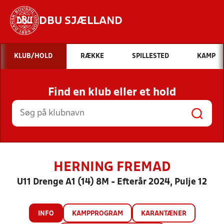
DBU SJÆLLAND
Hvad vil du søge efter?
KLUB/HOLD
RÆKKE
SPILLESTED
KAMP
INDHOLD OG NYHEDER
Find en klub eller et hold
STILLINGER, RESULTATER, KLUBBER OG
HOLD
HERNING FREMAD
U11 Drenge A1 (14) 8M - Efterår 2024, Pulje 12
INFO
KAMPPROGRAM
KARANTÆNER