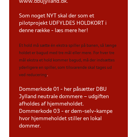
www.dbujylland.dk.
Som noget NYT skal der som et
pilotprojekt UDFYLDES HOLDKORT i
denne række - læs mere her!
Et hold må sætte én ekstra spiller på banen, så længe
holdet er bagud med tre mål eller mere. For hver tre
mål ekstra et hold kommer bagud, må der indsættes
yderligere en spiller, som tilsvarende skal tages ud
.
ved reducering
Dommerkode 01 - her påsætter DBU
Jylland neutrale dommere – udgiften
afholdes af hjemmeholdet.
Dommerkode 03 - er døm-selv-kampe
hvor hjemmeholdet stiller en lokal
dommer.