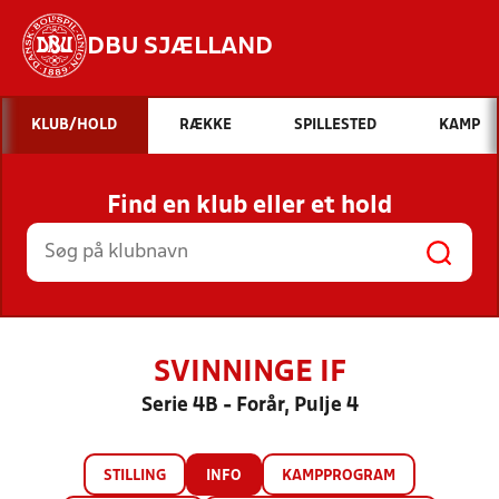
DBU SJÆLLAND
Hvad vil du søge efter?
KLUB/HOLD
RÆKKE
SPILLESTED
KAMP
INDHOLD OG NYHEDER
Find en klub eller et hold
STILLINGER, RESULTATER, KLUBBER OG
HOLD
SVINNINGE IF
Serie 4B - Forår, Pulje 4
STILLING
INFO
KAMPPROGRAM