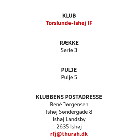
KLUB
Torslunde-Ishøj IF
RÆKKE
Serie 3
PULJE
Pulje 5
KLUBBENS POSTADRESSE
René Jørgensen
Ishøj Søndergade 8
Ishøj Landsby
2635 Ishøj
rfj@thurah.dk