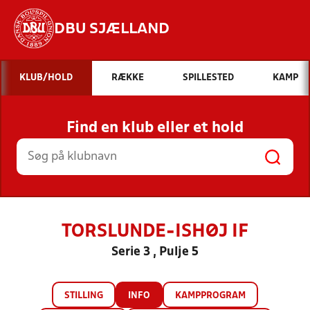
DBU SJÆLLAND
Hvad vil du søge efter?
KLUB/HOLD
RÆKKE
SPILLESTED
KAMP
INDHOLD OG NYHEDER
Find en klub eller et hold
STILLINGER, RESULTATER, KLUBBER OG
HOLD
TORSLUNDE-ISHØJ IF
Serie 3 , Pulje 5
STILLING
INFO
KAMPPROGRAM