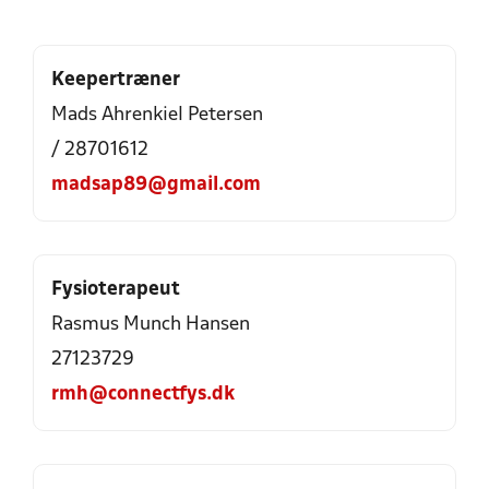
Keepertræner
Mads Ahrenkiel Petersen
/ 28701612
madsap89@gmail.com
Fysioterapeut
Rasmus Munch Hansen
27123729
rmh@connectfys.dk