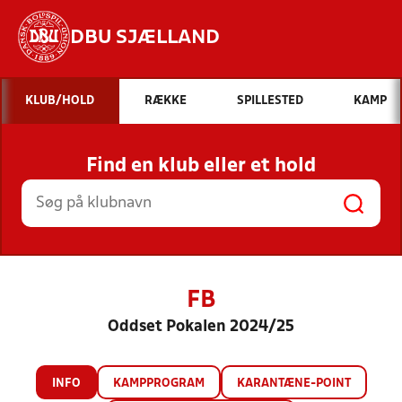
DBU SJÆLLAND
Hvad vil du søge efter?
KLUB/HOLD
RÆKKE
SPILLESTED
KAMP
INDHOLD OG NYHEDER
Find en klub eller et hold
STILLINGER, RESULTATER, KLUBBER OG
HOLD
FB
Oddset Pokalen 2024/25
INFO
KAMPPROGRAM
KARANTÆNE-POINT