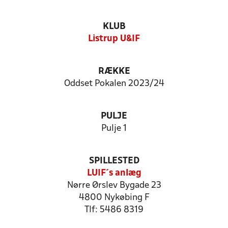
KLUB
Listrup U&IF
RÆKKE
Oddset Pokalen 2023/24
PULJE
Pulje 1
SPILLESTED
LUIF´s anlæg
Nørre Ørslev Bygade 23
4800 Nykøbing F
Tlf: 5486 8319