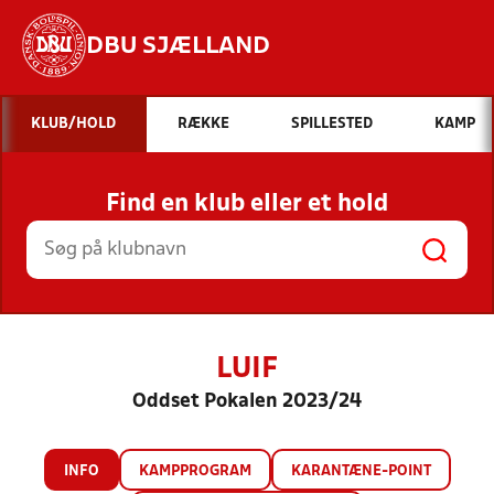
DBU SJÆLLAND
Hvad vil du søge efter?
KLUB/HOLD
RÆKKE
SPILLESTED
KAMP
INDHOLD OG NYHEDER
Find en klub eller et hold
STILLINGER, RESULTATER, KLUBBER OG
HOLD
LUIF
Oddset Pokalen 2023/24
INFO
KAMPPROGRAM
KARANTÆNE-POINT