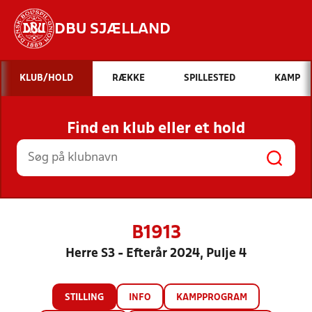
DBU SJÆLLAND
Hvad vil du søge efter?
KLUB/HOLD
RÆKKE
SPILLESTED
KAMP
INDHOLD OG NYHEDER
Find en klub eller et hold
STILLINGER, RESULTATER, KLUBBER OG
HOLD
B1913
Herre S3 - Efterår 2024, Pulje 4
STILLING
INFO
KAMPPROGRAM