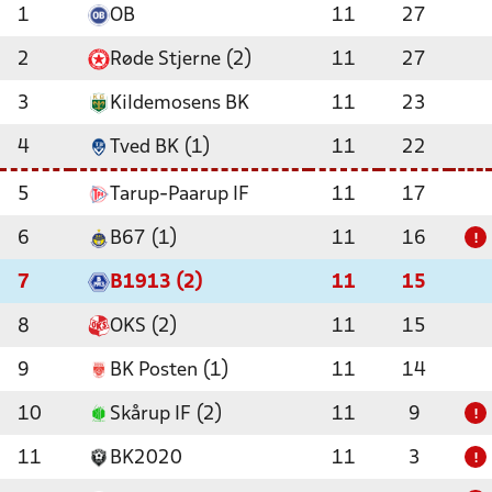
1
OB
11
27
2
Røde Stjerne (2)
11
27
3
Kildemosens BK
11
23
4
Tved BK (1)
11
22
5
Tarup-Paarup IF
11
17
6
B67 (1)
11
16
!
7
B1913 (2)
11
15
8
OKS (2)
11
15
9
BK Posten (1)
11
14
10
Skårup IF (2)
11
9
!
11
BK2020
11
3
!