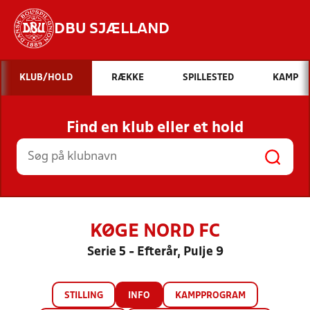
DBU SJÆLLAND
Hvad vil du søge efter?
KLUB/HOLD
RÆKKE
SPILLESTED
KAMP
INDHOLD OG NYHEDER
Find en klub eller et hold
STILLINGER, RESULTATER, KLUBBER OG
HOLD
KØGE NORD FC
Serie 5 - Efterår, Pulje 9
STILLING
INFO
KAMPPROGRAM