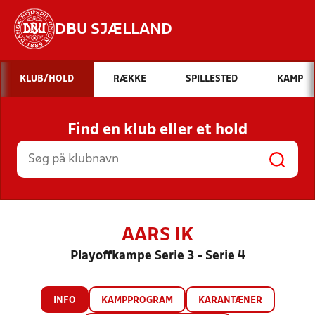
DBU SJÆLLAND
Hvad vil du søge efter?
KLUB/HOLD
RÆKKE
SPILLESTED
KAMP
INDHOLD OG NYHEDER
Find en klub eller et hold
STILLINGER, RESULTATER, KLUBBER OG
HOLD
AARS IK
Playoffkampe Serie 3 - Serie 4
INFO
KAMPPROGRAM
KARANTÆNER