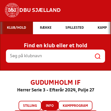
DBU SJÆLLAND
Hvad vil du søge efter?
KLUB/HOLD
RÆKKE
SPILLESTED
KAMP
INDHOLD OG NYHEDER
Find en klub eller et hold
STILLINGER, RESULTATER, KLUBBER OG
HOLD
GUDUMHOLM IF
Herrer Serie 3 - Efterår 2024, Pulje 27
STILLING
INFO
KAMPPROGRAM