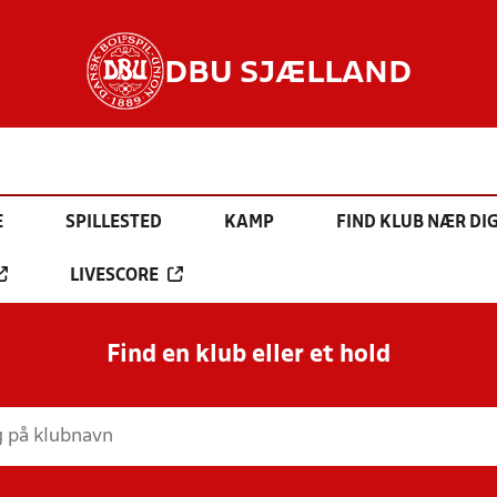
DBU SJÆLLAND
E
SPILLESTED
KAMP
FIND KLUB NÆR DI
LIVESCORE
Find en klub eller et hold