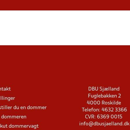
ntakt
DBU Sjælland
Fuglebakken 2
llinger
4000 Roskilde
stiller du en dommer
Telefon: 4632 3366
d dommeren
CVR: 6369 0015
info@dbusjaelland.dk
Akut dommervagt