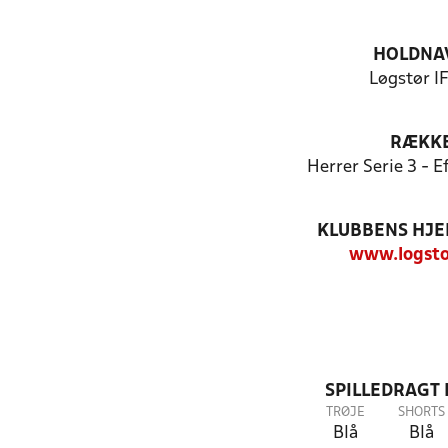
HOLDNA
Løgstør IF
RÆKK
Herrer Serie 3 - 
KLUBBENS HJ
www.logsto
SPILLEDRAGT
TRØJE
SHORTS
Blå
Blå