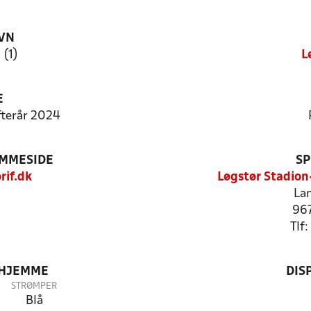
VN
 (1)
L
E
Efterår 2024
EMMESIDE
SP
rif.dk
Løgstør Stadio
Lan
967
Tlf
 HJEMME
DIS
STRØMPER
Blå