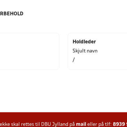
ORBEHOLD
Holdleder
Skjult navn
/
ke skal rettes til DBU Jylland på
mail
eller på tlf:
8939