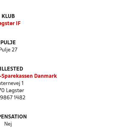
KLUB
øgstør IF
PULJE
Pulje 27
ILLESTED
n-Sparekassen Danmark
ternevej 1
0 Løgstør
: 9867 1482
PENSATION
Nej