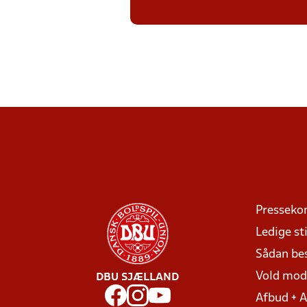
Presseko
Ledige sti
Sådan be
Vold mo
DBU SJÆLLAND
Afbud + 