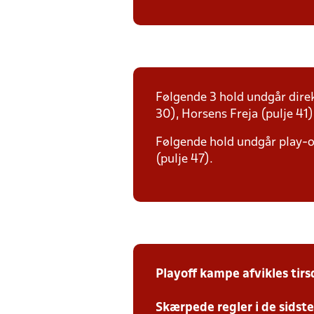
Følgende 3 hold undgår direk
30), Horsens Freja (pulje 41)
Følgende hold undgår play-off
(pulje 47).
Playoff kampe afvikles tir
Skærpede regler i de sidst