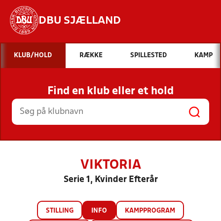
DBU SJÆLLAND
Hvad vil du søge efter?
KLUB/HOLD
RÆKKE
SPILLESTED
KAMP
INDHOLD OG NYHEDER
Find en klub eller et hold
STILLINGER, RESULTATER, KLUBBER OG
HOLD
VIKTORIA
Serie 1, Kvinder Efterår
STILLING
INFO
KAMPPROGRAM