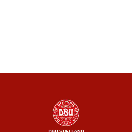
DBU SJÆLLAND