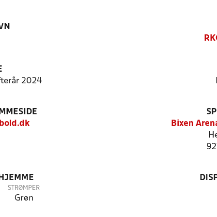
VN
RK
E
Efterår 2024
EMMESIDE
SP
bold.dk
Bixen Aren
He
92
 HJEMME
DIS
STRØMPER
Grøn