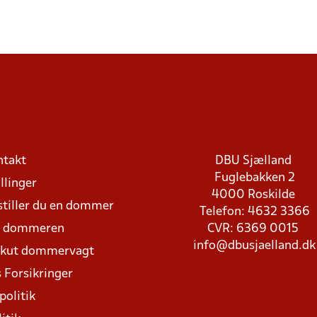
ntakt
DBU Sjælland
Fuglebakken 2
llinger
4000 Roskilde
stiller du en dommer
Telefon: 4632 3366
d dommeren
CVR: 6369 0015
info@dbusjaelland.dk
Akut dommervagt
 Forsikringer
politik