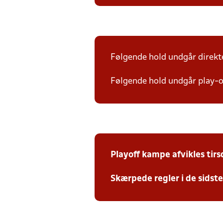
Følgende hold undgår direkte 
Følgende hold undgår play-of
Playoff kampe afvikles tir
Skærpede regler i de sidst