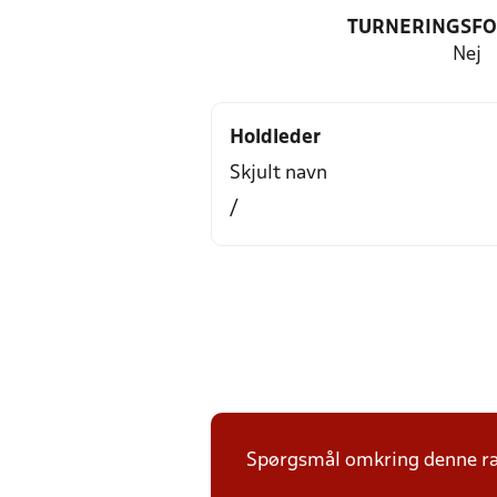
TURNERINGSF
Nej
Holdleder
Skjult navn
/
Spørgsmål omkring denne ræk