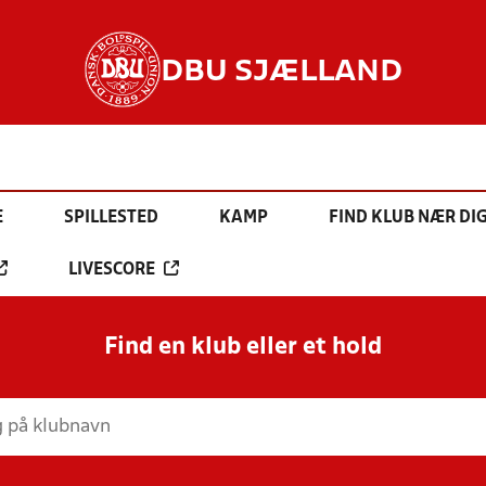
DBU SJÆLLAND
E
SPILLESTED
KAMP
FIND KLUB NÆR DI
LIVESCORE
Find en klub eller et hold