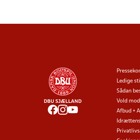
Presseko
Ledige sti
Sådan be
Vold mo
DBU SJÆLLAND
Afbud + 
Idrættens
Privatlivs