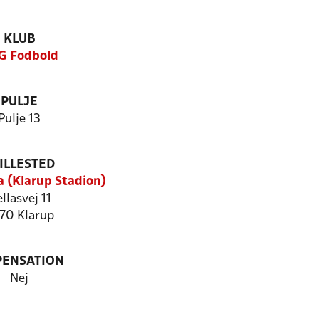
KLUB
G Fodbold
PULJE
Pulje 13
ILLESTED
a (Klarup Stadion)
llasvej 11
70 Klarup
PENSATION
Nej