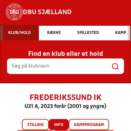
DBU SJÆLLAND
Hvad vil du søge efter?
KLUB/HOLD
RÆKKE
SPILLESTED
KAMP
INDHOLD OG NYHEDER
Find en klub eller et hold
STILLINGER, RESULTATER, KLUBBER OG
HOLD
FREDERIKSSUND IK
U21 A, 2023 forår (2001 og yngre)
STILLING
INFO
KAMPPROGRAM