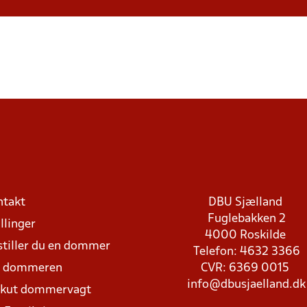
ntakt
DBU Sjælland
Fuglebakken 2
llinger
4000 Roskilde
stiller du en dommer
Telefon: 4632 3366
d dommeren
CVR: 6369 0015
info@dbusjaelland.dk
Akut dommervagt