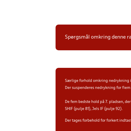
Spørgsmål omkring denne ræk
Særlige forhold omkring nedrykning i 
Der suspenderes nedrykning for fiem 
De fem bedste hold på 7. pladsen, der 
SHIF (pulje 81), Jels IF (pulje 92).
Der tages forbehold for forkert indtast