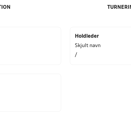
TION
TURNERI
Holdleder
Skjult navn
/