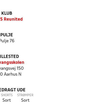
KLUB
5 Reunited
PULJE
Pulje 76
ILLESTED
vangsskolen
vangsvej 150
0 Aarhus N
LEDRAGT UDE
SHORTS
STRØMPER
Sort
Sort