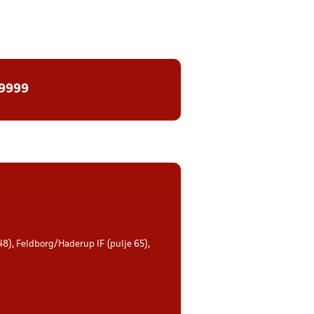
 9999
 48), Feldborg/Haderup IF (pulje 65),