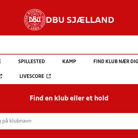
DBU SJÆLLAND
E
SPILLESTED
KAMP
FIND KLUB NÆR DI
LIVESCORE
Find en klub eller et hold