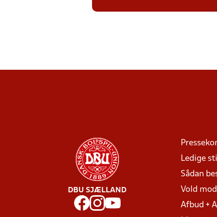
Presseko
Ledige sti
Sådan be
Vold mo
DBU SJÆLLAND
Afbud + 