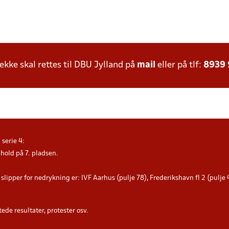
ke skal rettes til DBU Jylland på
mail
eller på tlf:
8939
serie 4:
hold på 7. pladsen.
slipper for nedrykning er: IVF Aarhus (pulje 78), Frederikshavn fI 2 (pulje
ede resultater, protester osv.