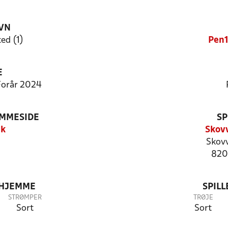
VN
ed (1)
Pen1
E
 Forår 2024
EMMESIDE
SP
dk
Skov
Skov
820
 HJEMME
SPIL
STRØMPER
TRØJE
Sort
Sort