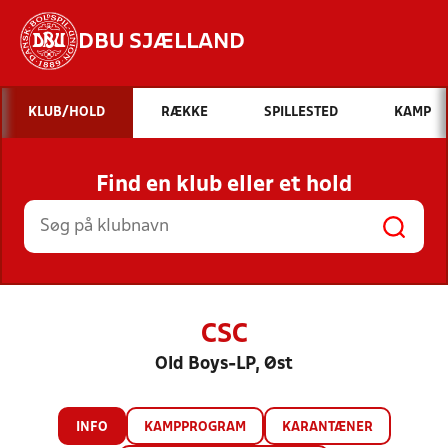
DBU SJÆLLAND
Hvad vil du søge efter?
KLUB/HOLD
RÆKKE
SPILLESTED
KAMP
INDHOLD OG NYHEDER
Find en klub eller et hold
STILLINGER, RESULTATER, KLUBBER OG
HOLD
CSC
Old Boys-LP, Øst
INFO
KAMPPROGRAM
KARANTÆNER