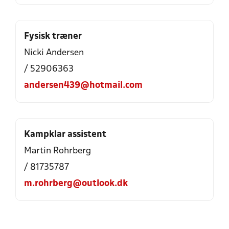
Fysisk træner
Nicki Andersen
/ 52906363
andersen439@hotmail.com
Kampklar assistent
Martin Rohrberg
/ 81735787
m.rohrberg@outlook.dk