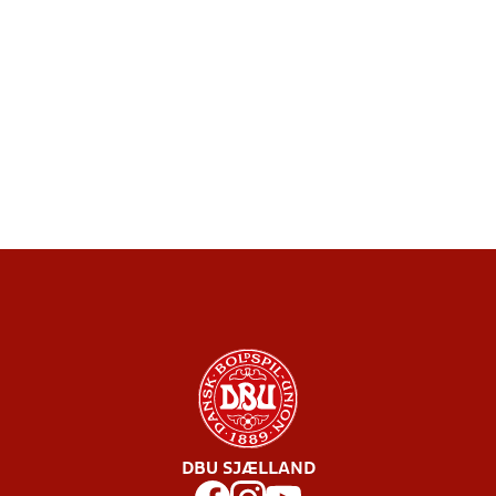
DBU SJÆLLAND