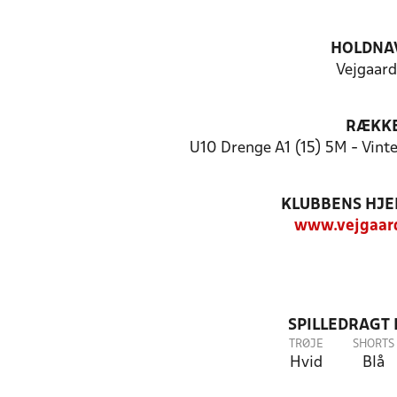
HOLDNA
Vejgaard
RÆKK
U10 Drenge A1 (15) 5M - Vin
KLUBBENS HJ
www.vejgaar
SPILLEDRAGT
TRØJE
SHORTS
Hvid
Blå