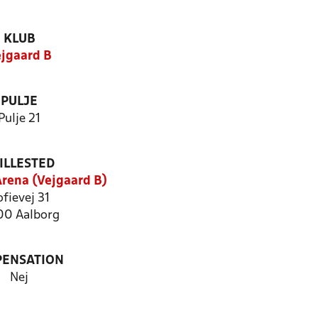
KLUB
jgaard B
PULJE
Pulje 21
ILLESTED
Arena (Vejgaard B)
fievej 31
0 Aalborg
PENSATION
Nej