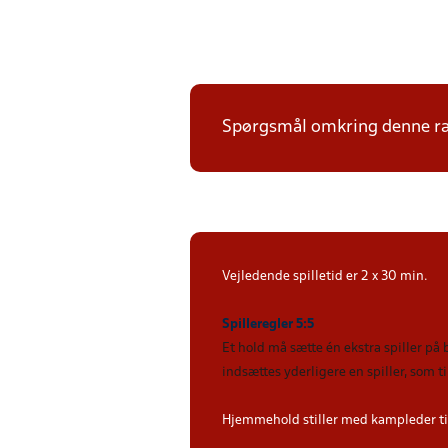
Spørgsmål omkring denne ræk
Vejledende spilletid er 2 x 30 min.
Spilleregler 5:5
Et hold må sætte én ekstra spiller på
indsættes yderligere en spiller, som 
Hjemmehold stiller med kampleder ti