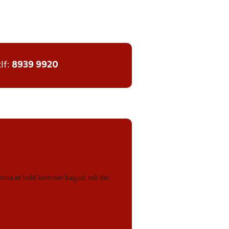
tlf:
8939 9920
 ekstra et hold kommer bagud, må der