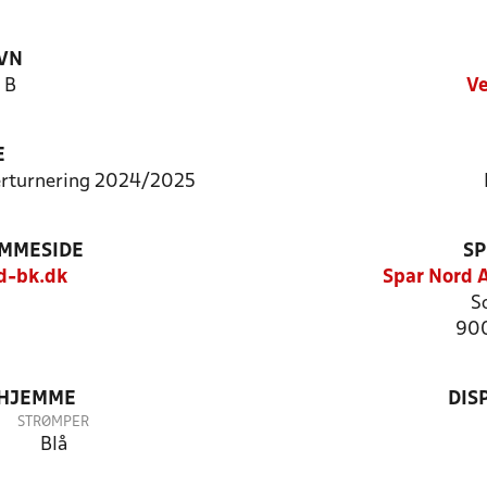
VN
 B
Ve
E
terturnering 2024/2025
EMMESIDE
SP
d-bk.dk
Spar Nord 
So
900
 HJEMME
DIS
STRØMPER
Blå