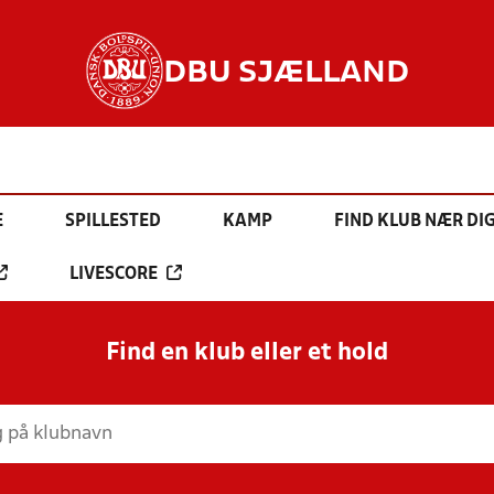
DBU SJÆLLAND
E
SPILLESTED
KAMP
FIND KLUB NÆR DI
LIVESCORE
Find en klub eller et hold