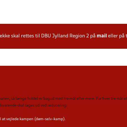
ke skal rettes til DBU Jylland Region 2 på
mail
eller på 
 banen, så længe holdet er bagud med tre mål eller mere. For hver tre mål
tilsvarende skal tages ud ved reducering
.
l at vejlede kampen (døm-selv-kamp).