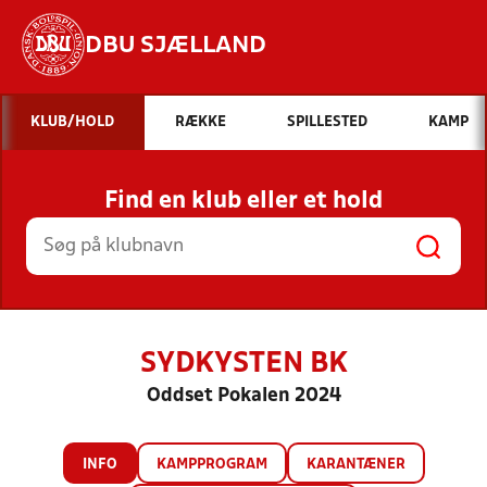
DBU SJÆLLAND
Hvad vil du søge efter?
KLUB/HOLD
RÆKKE
SPILLESTED
KAMP
INDHOLD OG NYHEDER
Find en klub eller et hold
STILLINGER, RESULTATER, KLUBBER OG
HOLD
SYDKYSTEN BK
Oddset Pokalen 2024
INFO
KAMPPROGRAM
KARANTÆNER