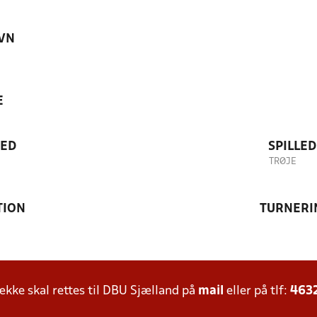
VN
E
TED
SPILLE
TRØJE
TION
TURNERI
ke skal rettes til DBU Sjælland på
mail
eller på tlf:
463