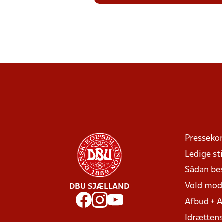
Presseko
Ledige sti
Sådan be
Vold mo
DBU SJÆLLAND
Afbud + 
Idrættens