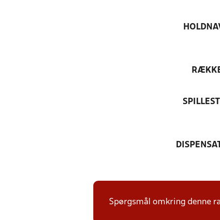
HOLDNA
RÆKK
SPILLES
DISPENSA
Spørgsmål omkring denne ræk