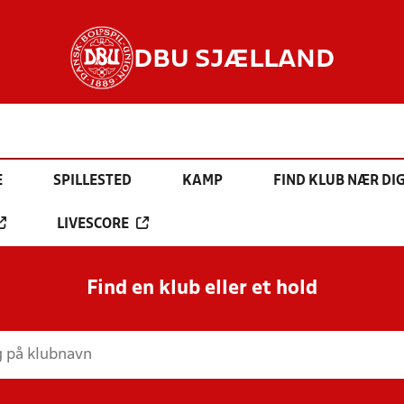
DBU SJÆLLAND
E
SPILLESTED
KAMP
FIND KLUB NÆR DI
LIVESCORE
Find en klub eller et hold