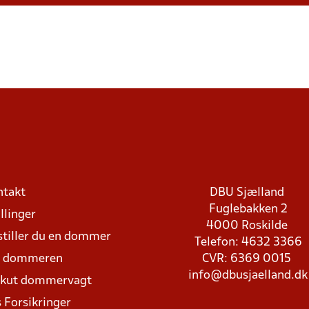
ntakt
DBU Sjælland
Fuglebakken 2
llinger
4000 Roskilde
stiller du en dommer
Telefon: 4632 3366
d dommeren
CVR: 6369 0015
info@dbusjaelland.dk
Akut dommervagt
 Forsikringer