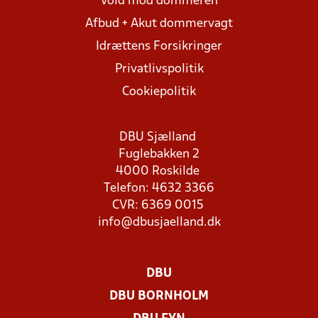
Vold mod dommeren
Afbud + Akut dommervagt
Idrættens Forsikringer
Privatlivspolitik
Cookiepolitik
DBU Sjælland
Fuglebakken 2
4000 Roskilde
Telefon: 4632 3366
CVR: 6369 0015
info@dbusjaelland.dk
DBU
DBU BORNHOLM