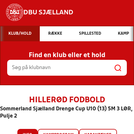
DBU SJÆLLAND
Hvad vil du søge efter?
KLUB/HOLD
RÆKKE
SPILLESTED
KAMP
INDHOLD OG NYHEDER
Find en klub eller et hold
STILLINGER, RESULTATER, KLUBBER OG
HOLD
HILLERØD FODBOLD
Sommerland Sjælland Drenge Cup U10 (13) 5M 3 LØR,
Pulje 2