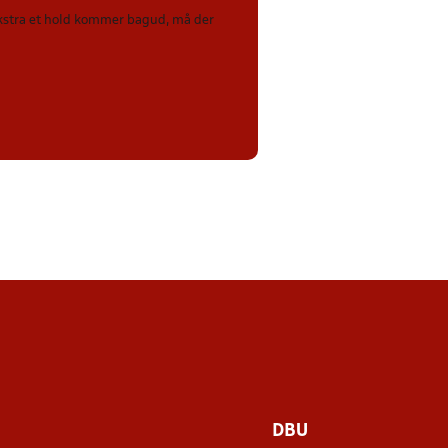
 ekstra et hold kommer bagud, må der
DBU