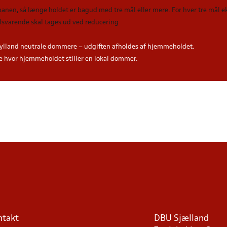
 banen, så længe holdet er bagud med tre mål eller mere. For hver tre mål
tilsvarende skal tages ud ved reducering
ylland neutrale dommere – udgiften afholdes af hjemmeholdet.
hvor hjemmeholdet stiller en lokal dommer.
ntakt
DBU Sjælland