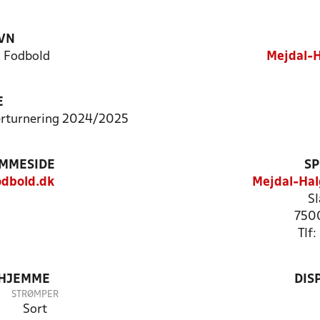
VN
 Fodbold
Mejdal-H
E
terturnering 2024/2025
EMMESIDE
SP
dbold.dk
Mejdal-Hal
Sl
7500
Tlf
 HJEMME
DIS
STRØMPER
Sort