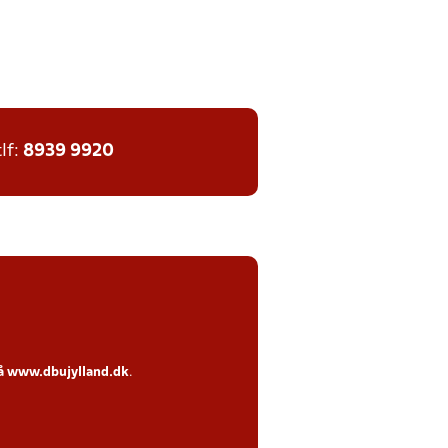
tlf:
8939 9920
på
www.dbujylland.dk
.