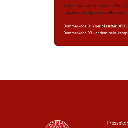
Et hold må sætte én ekstra spiller på
indsættes yderligere en spiller, som 
Dommerkode 01 - her påsætter DBU J
Dommerkode 03 - er døm-selv-kampe 
Presseko