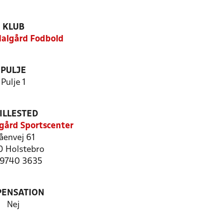
KLUB
algård Fodbold
PULJE
Pulje 1
ILLESTED
gård Sportscenter
åenvej 61
 Holstebro
: 9740 3635
PENSATION
Nej