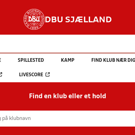
DBU SJÆLLAND
E
SPILLESTED
KAMP
FIND KLUB NÆR DI
LIVESCORE
Find en klub eller et hold