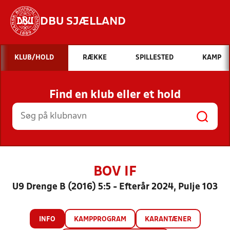
DBU SJÆLLAND
Hvad vil du søge efter?
KLUB/HOLD
RÆKKE
SPILLESTED
KAMP
INDHOLD OG NYHEDER
Find en klub eller et hold
STILLINGER, RESULTATER, KLUBBER OG
HOLD
BOV IF
U9 Drenge B (2016) 5:5 - Efterår 2024, Pulje 103
INFO
KAMPPROGRAM
KARANTÆNER