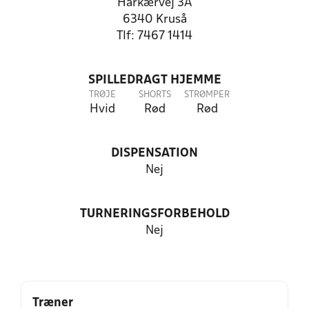
Harkærvej 3A
6340 Kruså
Tlf: 7467 1414
SPILLEDRAGT HJEMME
TRØJE
SHORTS
STRØMPER
Hvid
Rød
Rød
DISPENSATION
Nej
TURNERINGSFORBEHOLD
Nej
Træner