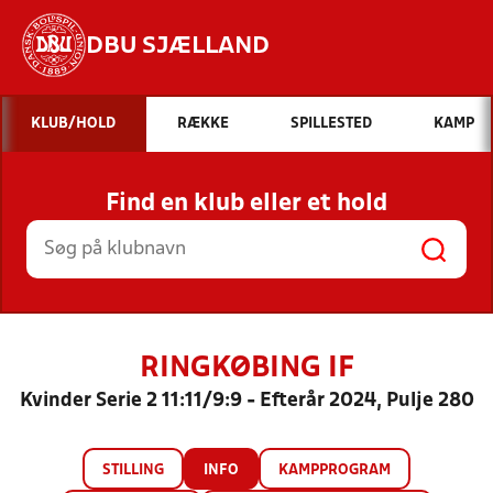
DBU SJÆLLAND
Hvad vil du søge efter?
KLUB/HOLD
RÆKKE
SPILLESTED
KAMP
INDHOLD OG NYHEDER
Find en klub eller et hold
STILLINGER, RESULTATER, KLUBBER OG
HOLD
RINGKØBING IF
Kvinder Serie 2 11:11/9:9 - Efterår 2024, Pulje 280
STILLING
INFO
KAMPPROGRAM