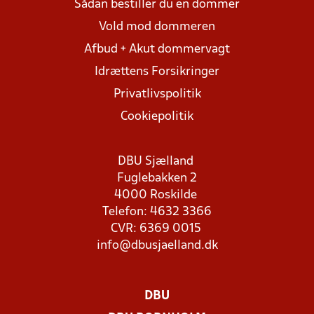
Sådan bestiller du en dommer
Vold mod dommeren
Afbud + Akut dommervagt
Idrættens Forsikringer
Privatlivspolitik
Cookiepolitik
DBU Sjælland
Fuglebakken 2
4000 Roskilde
Telefon: 4632 3366
CVR: 6369 0015
info@dbusjaelland.dk
DBU