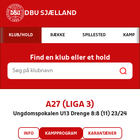
DBU SJÆLLAND
Hvad vil du søge efter?
KLUB/HOLD
RÆKKE
SPILLESTED
KAMP
INDHOLD OG NYHEDER
Find en klub eller et hold
STILLINGER, RESULTATER, KLUBBER OG
HOLD
A27 (LIGA 3)
Ungdomspokalen U13 Drenge 8:8 (11) 23/24
INFO
KAMPPROGRAM
KARANTÆNER