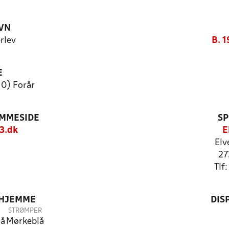
VN
erlev
B. 1
E
10) Forår
EMMESIDE
SP
3.dk
E
Elv
27
Tlf
 HJEMME
DIS
STRØMPER
lå
Mørkeblå