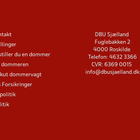
ntakt
DBU Sjælland
Fuglebakken 2
llinger
4000 Roskilde
stiller du en dommer
Telefon: 4632 3366
d dommeren
CVR: 6369 0015
info@dbusjaelland.dk
Akut dommervagt
 Forsikringer
politik
itik