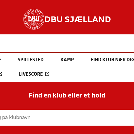
DBU SJÆLLAND
E
SPILLESTED
KAMP
FIND KLUB NÆR DI
LIVESCORE
Find en klub eller et hold