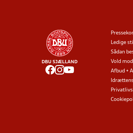
Presseko
Ledige sti
Sådan be
Vold mo
DBU SJÆLLAND
Afbud + 
Idrættens
Privatlivs
Cookiepol