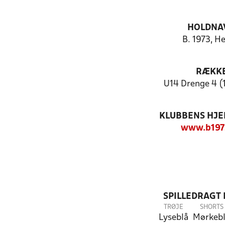
HOLDNA
B. 1973, H
RÆKK
U14 Drenge 4 (
KLUBBENS HJ
www.b197
SPILLEDRAGT
TRØJE
SHORTS
Lyseblå
Mørkeb