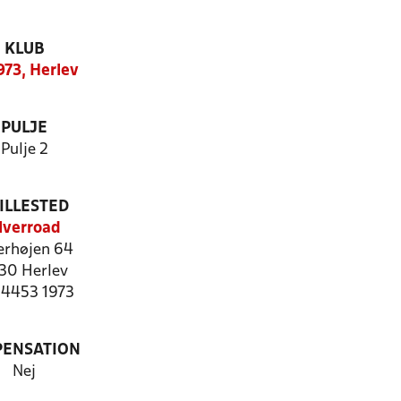
KLUB
973, Herlev
PULJE
Pulje 2
ILLESTED
lverroad
erhøjen 64
30 Herlev
: 4453 1973
PENSATION
Nej