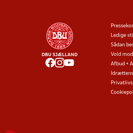
Presseko
Ledige sti
Sådan be
Vold mo
DBU SJÆLLAND
Afbud + 
Idrættens
Privatlivs
Cookiepol