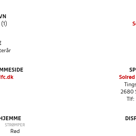
VN
 (1)
S
E
terår
EMMESIDE
SP
fc.dk
Solrød
Tings
2680 
Tlf
 HJEMME
DIS
STRØMPER
Rød