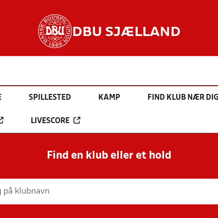
DBU SJÆLLAND
E
SPILLESTED
KAMP
FIND KLUB NÆR DI
LIVESCORE
Find en klub eller et hold