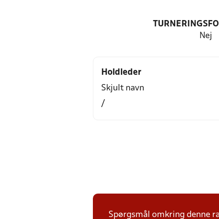
TURNERINGSF
Nej
Holdleder
Skjult navn
/
Spørgsmål omkring denne ræk