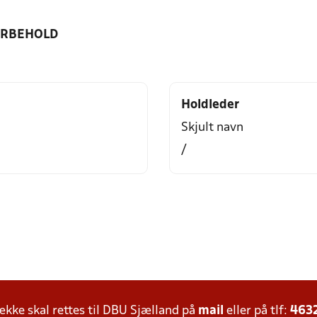
ORBEHOLD
Holdleder
Skjult navn
/
ke skal rettes til DBU Sjælland på
mail
eller på tlf:
463