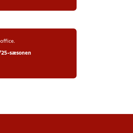
office.
24/25-sæsonen