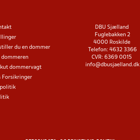
ntakt
DBU Sjælland
Fuglebakken 2
llinger
4000 Roskilde
stiller du en dommer
Telefon: 4632 3366
d dommeren
CVR: 6369 0015
info@dbusjaelland.dk
Akut dommervagt
 Forsikringer
politik
itik